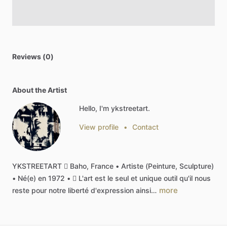
Reviews (0)
About the Artist
Hello, I'm ykstreetart.
View profile
•
Contact
YKSTREETART

Baho,
France
•
Artiste
(Peinture,
Sculpture)
•
Né(e)
en
1972
•

L'art
est
le
seul
et
unique
outil
qu'il
nous
more
reste
pour
notre
liberté
d'expression
ainsi…