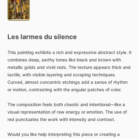
Les
larmes
du
silence
This
painting
exhibits
a
rich
and
expressive
abstract
style.
It
combines
deep,
earthy
tones
like
black
and
brown
with
metallic
golds
and
vivid
reds.
The
texture
appears
thick
and
tactile,
with
visible
layering
and
scraping
techniques.
Curved,
almost
concentric
etchings
add
a
sense
of
rhythm
or
motion,
contrasting
with
the
angular
patches
of
color.
The
composition
feels
both
chaotic
and
intentional—like
a
visual
representation
of
raw
energy
or
emotion.
The
use
of
red
punctuates
the
work
with
intensity
and
contrast.
Would
you
like
help
interpreting
this
piece
or
creating
a