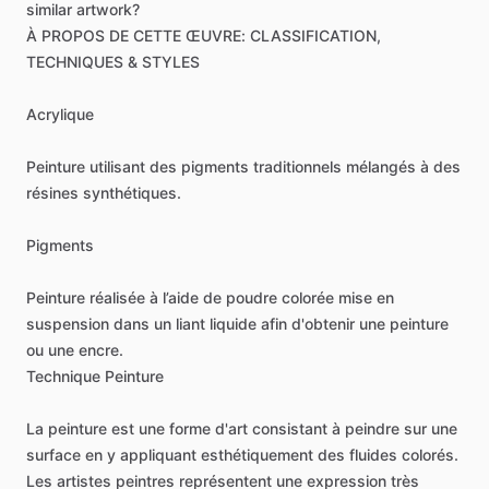
similar
artwork?
À
PROPOS
DE
CETTE
ŒUVRE:
CLASSIFICATION,
TECHNIQUES
&
STYLES
Acrylique
Peinture
utilisant
des
pigments
traditionnels
mélangés
à
des
résines
synthétiques.
Pigments
Peinture
réalisée
à
l’aide
de
poudre
colorée
mise
en
suspension
dans
un
liant
liquide
afin
d'obtenir
une
peinture
ou
une
encre.
Technique
Peinture
La
peinture
est
une
forme
d'art
consistant
à
peindre
sur
une
surface
en
y
appliquant
esthétiquement
des
fluides
colorés.
Les
artistes
peintres
représentent
une
expression
très