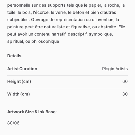
personnelle
sur
des
supports
tels
que
le
papier,
la
roche,
la
toile,
le
bois,
l'écorce,
le
verre,
le
béton
et
bien
d'autres
subjectiles.
Ouvrage
de
représentation
ou
d'invention,
la
peinture
peut
être
naturaliste
et
figurative,
ou
abstraite.
Elle
peut
avoir
un
contenu
narratif,
descriptif,
symbolique,
spirituel,
ou
philosophique
Details
Artist Curation
Plogix
Artists
Height (cm)
60
Width (cm)
80
Artwork Size & Ink Base:
80
​/​
06